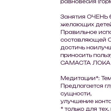
равновесия (горм
Занятия ОЧЕНЬ 
желающих детей
Правильное исп
составляющей С
достичь наилучш
приносить поль
САМАСТА ЛОКА
Медитации*: Тем
Предлагается г
сущности,
улучшение конта
* только для тех,