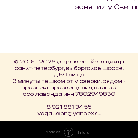
занятии у Светл
© ​​2016 - 2026 yogaunion - йога центр
санкт-петербург, выборгское шоссе,
д.5/1 лит д
3 минуты пешком от м.озерки, рядом -
проспект просвещения, парнас
ооо лаванда инн 7802949830
8 921 881 34 55
yogaunion@yandex.ru
Tilda
Made on