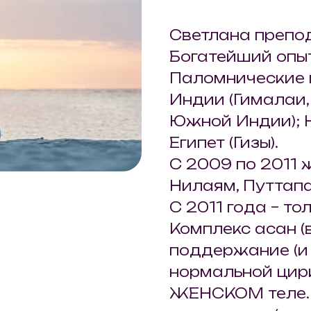
Светлана препод
Богатейший опыт
Паломнические п
Индии (Гималаи,
Южной Индии); Н
Египет (Гизы).
С 2009 по 2011
Нилаям, Путтапа
С 2011 года – то
Комплекс асан (в
поддержание (и
нормальной цир
ЖЕНСКОМ теле. 