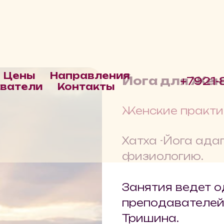
Цены
Направления
Йога для Же
+7921-
ватели
Контакты
Женские практик
Хатха -Йога ад
физиологию.
Занятия ведет о
преподавателей
Тришина.