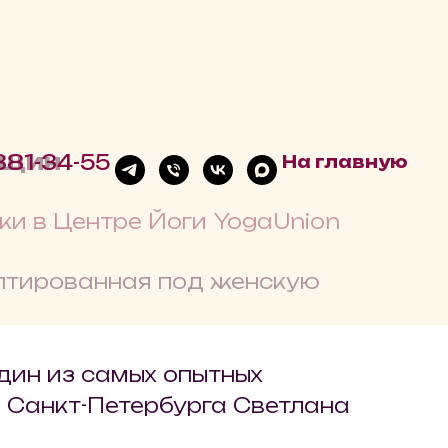
нщин
881-34-55
На главную
и в Центре Йоги YogaUnion
аптированная под женскую
дин из самых опытных
 Санкт-Петербурга Светлана