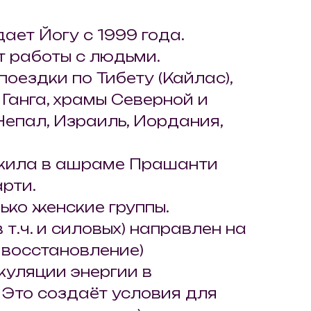
ает Йогу с 1999 года.
 работы с людьми.
оездки по Тибету (Кайлас),
 Ганга, храмы Северной и
епал, Израиль, Иордания,
 жила в ашраме Прашанти
рти.
лько женские группы.
 т.ч. и силовых) направлен на
 восстановление)
куляции энергии в
Это создаёт условия для