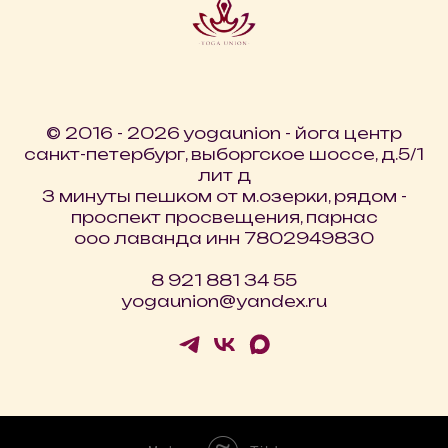
© ​​2016 - 2026 yogaunion - йога центр
санкт-петербург, выборгское шоссе, д.5/1
лит д
3 минуты пешком от м.озерки, рядом -
проспект просвещения, парнас
ооо лаванда инн 7802949830
8 921 881 34 55
yogaunion@yandex.ru